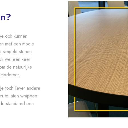
an?
 we ook kunnen
pen met een mooie
ie simpele stenen
ook wel een keer
om de natuurlijke
 moderner.
je toch liever andere
es te laten wrappen.
 de standaard een