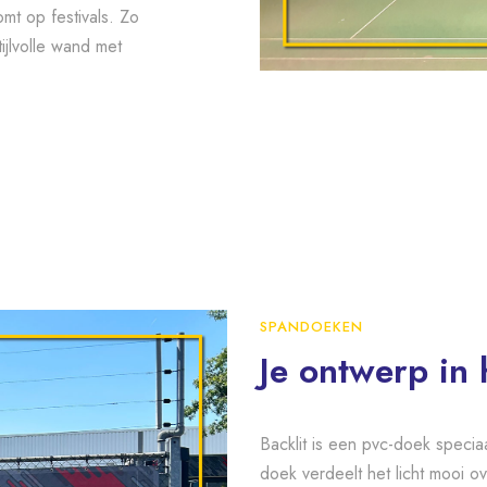
t op festivals. Zo
ijlvolle wand met
SPANDOEKEN
Je ontwerp in h
Backlit is een pvc-doek speciaa
doek verdeelt het licht mooi o