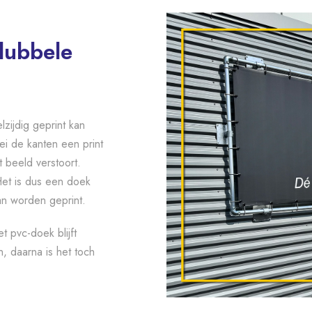
dubbele
zijdig geprint kan
ei de kanten een print
t beeld verstoort.
et is dus een doek
an worden geprint.
t pvc-doek blijft
n, daarna is het toch