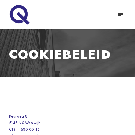
COOKIEBELEID
Keurweg 8
5145 NX Waalwijk
013 – 580 00 46