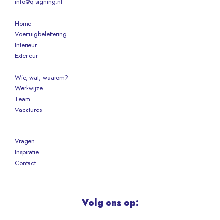
info@q-signing.nl
Home
Voertuigbelettering
Interieur
Exterieur
Wie, wat, waarom?
Werkwijze
Team
Vacatures
Vragen
Inspiratie
Contact
Volg ons op: